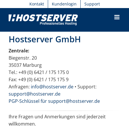
Skip
Kontakt
Kundenlogin
Support
to
content
Hostserver GmbH
Zentrale:
Biegenstr. 20
35037 Marburg
Tel.: +49 (0) 6421 / 175 175 0
Fax: +49 (0) 6421 / 175 175 9
Anfragen:
info@hostserver.de
• Support:
support@hostserver.de
PGP-Schlüssel für support@hostserver.de
Ihre Fragen und Anmerkungen sind jederzeit
willkommen.